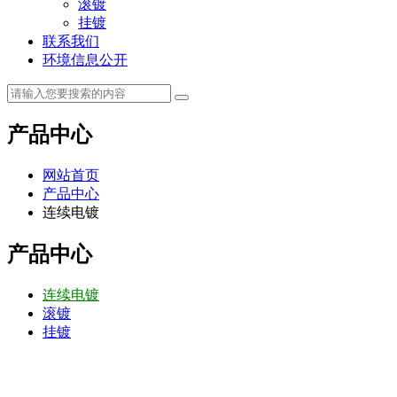
滚镀
挂镀
联系我们
环境信息公开
产品中心
网站首页
产品中心
连续电镀
产品中心
连续电镀
滚镀
挂镀